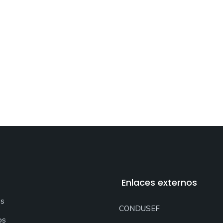
Enlaces externos
os
CONDUSEF
os