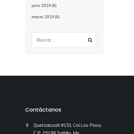
junio 2019
(6)
marzo 2019
(6)
Contáctanos
Quetzalcoatl #151 Col.Los Pinos,
C.P. 25198 Saltillo, Mx.