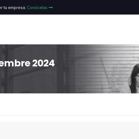
er tu empresa.
Conócelas
iembre 2024